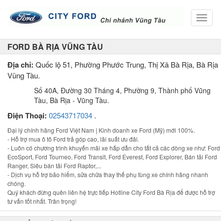
Toggl
naviga
FORD BÀ RỊA VŨNG TÀU
Địa chỉ:
Quốc lộ 51, Phường Phước Trung, Thị Xã Bà Rịa, Bà Rịa
Vũng Tàu.
Số 40A, Đường 30 Tháng 4, Phường 9, Thành phố Vũng
Tàu, Bà Rịa - Vũng Tàu.
Điện Thoại:
02543717034
.
Đại lý chính hãng Ford Việt Nam | Kinh doanh xe Ford (Mỹ) mới 100%.
- Hỗ trợ mua ô tô Ford trả góp cao, lãi suất ưu đãi.
- Luôn có chương trình khuyến mãi xe hấp dẫn cho tất cả các dòng xe như: Ford
EcoSport, Ford Tourneo, Ford Transit, Ford Everest, Ford Explorer, Bán tải Ford
Ranger, Siêu bán tải Ford Raptor,...
- Dịch vụ hỗ trợ bảo hiểm, sửa chữa thay thế phụ tùng xe chính hãng nhanh
chóng.
Quý khách đừng quên liên hệ trực tiếp Hotline City Ford Bà Rịa để được hỗ trợ
tư vấn tốt nhất. Trân trọng!